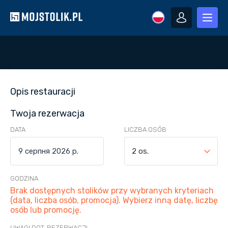
Opis restauracji
Twoja rezerwacja
DATA
LICZBA OSÓB
2 os.
GODZINA
Brak dostępnych stolików przy wybranych kryteriach
(data, liczba osób, promocja). Wybierz inną datę, liczbę
osób lub promocję.
UWAGI DOT. REZERWACJI