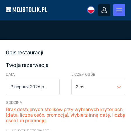
Opis restauracji
Twoja rezerwacja
DATA
LICZBA OSÓB
2 os.
GODZINA
Brak dostępnych stolików przy wybranych kryteriach
(data, liczba osób, promocja). Wybierz inną datę, liczbę
osób lub promocję.
UWAGI DOT. REZERWACJI