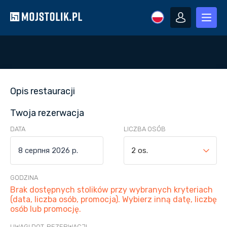
Opis restauracji
Twoja rezerwacja
DATA
LICZBA OSÓB
2 os.
GODZINA
Brak dostępnych stolików przy wybranych kryteriach
(data, liczba osób, promocja). Wybierz inną datę, liczbę
osób lub promocję.
UWAGI DOT. REZERWACJI