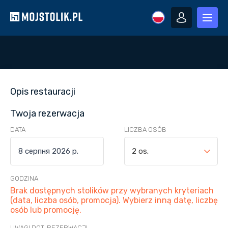
Opis restauracji
Twoja rezerwacja
DATA
LICZBA OSÓB
2 os.
GODZINA
Brak dostępnych stolików przy wybranych kryteriach
(data, liczba osób, promocja). Wybierz inną datę, liczbę
osób lub promocję.
UWAGI DOT. REZERWACJI