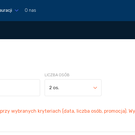
auracji
O nas
LICZBA OSÓB
2 os.
rzy wybranych kryteriach (data, liczba osób, promocja). Wyb