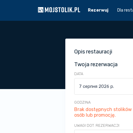
Rezerwuj
Dla rest
Opis restauracji
Twoja rezerwacja
DATA
GODZINA
Brak dostępnych stolików p
osób lub promocję.
UWAGI DOT. REZERWACJI