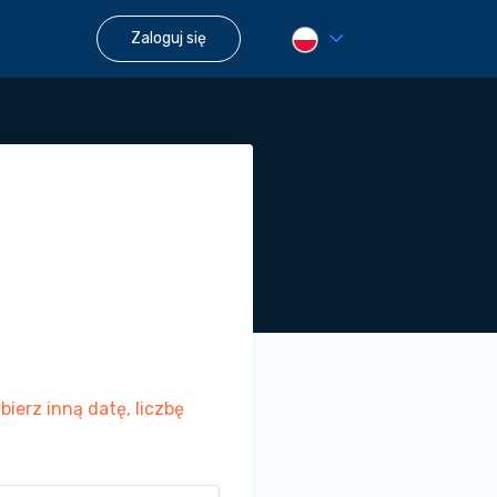
Zaloguj się
ierz inną datę, liczbę