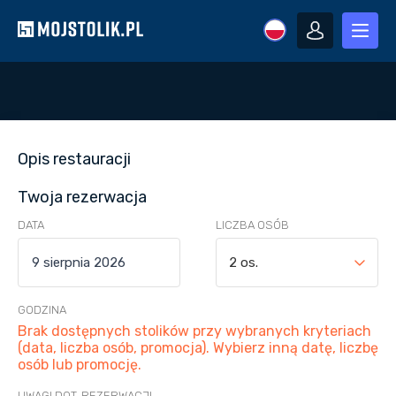
Opis restauracji
Twoja rezerwacja
DATA
LICZBA OSÓB
2 os.
GODZINA
Brak dostępnych stolików przy wybranych kryteriach
(data, liczba osób, promocja). Wybierz inną datę, liczbę
osób lub promocję.
UWAGI DOT. REZERWACJI