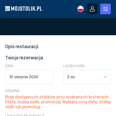
Opis restauracji
Twoja rezerwacja
DATA
LICZBA OSÓB
2 os.
GODZINA
Brak dostępnych stolików przy wybranych kryteriach
(data, liczba osób, promocja). Wybierz inną datę, liczbę
osób lub promocję.
UWAGI DOT. REZERWACJI