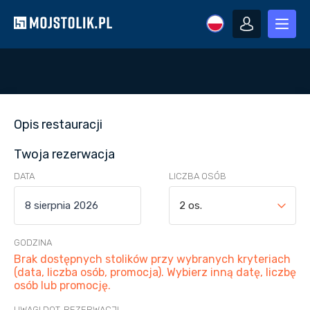
Opis restauracji
Twoja rezerwacja
DATA
LICZBA OSÓB
2 os.
GODZINA
Brak dostępnych stolików przy wybranych kryteriach
(data, liczba osób, promocja). Wybierz inną datę, liczbę
osób lub promocję.
UWAGI DOT. REZERWACJI