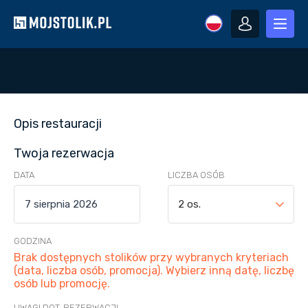
Opis restauracji
Twoja rezerwacja
DATA
LICZBA OSÓB
2 os.
GODZINA
Brak dostępnych stolików przy wybranych kryteriach
(data, liczba osób, promocja). Wybierz inną datę, liczbę
osób lub promocję.
UWAGI DOT. REZERWACJI