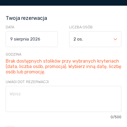
Twoja rezerwacja
DATA
LICZBA OSÓB
2 os.
GODZINA
Brak dostępnych stolików przy wybranych kryteriach
(data, liczba osób, promocja). Wybierz inną datę, liczbę
osób lub promocję.
UWAGI DOT. REZERWACJI
0
/500