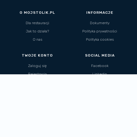
O MOJSTOLIK.PL
INFORMACJE
Dla restauracji
Dokumenty
Jak to działa?
Polityka prywatności
O nas
Polityka cookies
TWOJE KONTO
SOCIAL MEDIA
Zaloguj się
Facebook
Rejestracja
Linkedin
POBIERZ
APLIKACJĘ