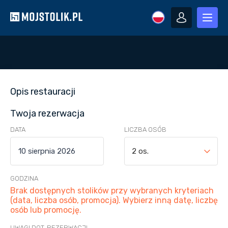
Opis restauracji
Twoja rezerwacja
DATA
LICZBA OSÓB
2 os.
GODZINA
Brak dostępnych stolików przy wybranych kryteriach
(data, liczba osób, promocja). Wybierz inną datę, liczbę
osób lub promocję.
UWAGI DOT. REZERWACJI