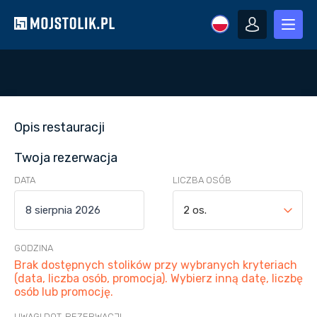
Opis restauracji
Twoja rezerwacja
DATA
LICZBA OSÓB
2 os.
GODZINA
Brak dostępnych stolików przy wybranych kryteriach
(data, liczba osób, promocja). Wybierz inną datę, liczbę
osób lub promocję.
UWAGI DOT. REZERWACJI