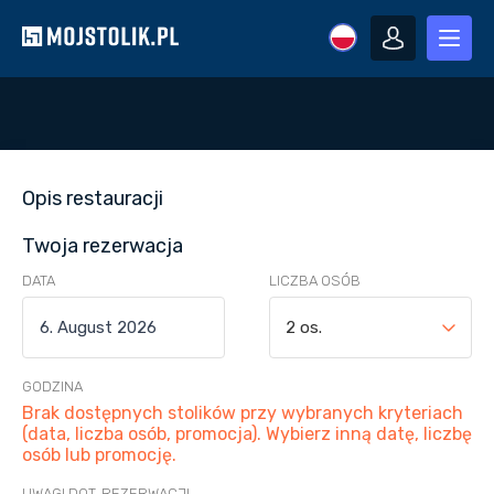
Opis restauracji
Twoja rezerwacja
DATA
LICZBA OSÓB
2 os.
GODZINA
Brak dostępnych stolików przy wybranych kryteriach
(data, liczba osób, promocja). Wybierz inną datę, liczbę
osób lub promocję.
UWAGI DOT. REZERWACJI