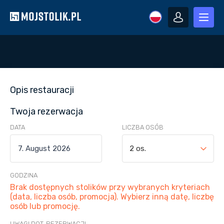
Opis restauracji
Twoja rezerwacja
DATA
LICZBA OSÓB
2 os.
GODZINA
Brak dostępnych stolików przy wybranych kryteriach
(data, liczba osób, promocja). Wybierz inną datę, liczbę
osób lub promocję.
UWAGI DOT. REZERWACJI