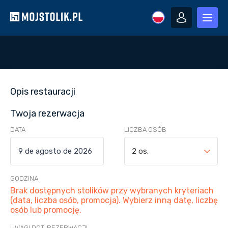
Opis restauracji
Twoja rezerwacja
DATA
LICZBA OSÓB
2 os.
GODZINA
Brak dostępnych stolików przy wybranych kryteriach
(data, liczba osób, promocja). Wybierz inną datę, liczbę
osób lub promocję.
UWAGI DOT. REZERWACJI