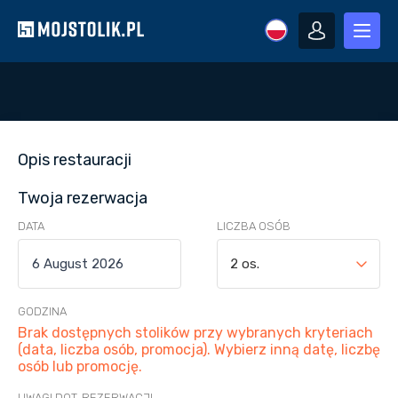
Opis restauracji
Twoja rezerwacja
DATA
LICZBA OSÓB
2 os.
GODZINA
Brak dostępnych stolików przy wybranych kryteriach
(data, liczba osób, promocja). Wybierz inną datę, liczbę
osób lub promocję.
UWAGI DOT. REZERWACJI