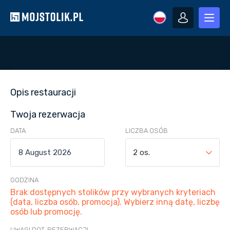
Opis restauracji
Twoja rezerwacja
DATA
LICZBA OSÓB
2 os.
GODZINA
Brak dostępnych stolików przy wybranych kryteriach
(data, liczba osób, promocja). Wybierz inną datę, liczbę
osób lub promocję.
UWAGI DOT. REZERWACJI