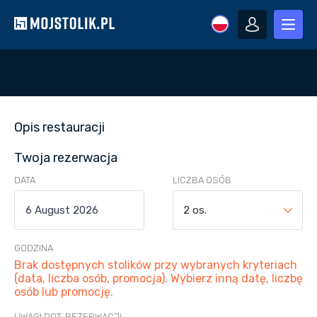
Opis restauracji
Twoja rezerwacja
DATA
LICZBA OSÓB
2 os.
GODZINA
Brak dostępnych stolików przy wybranych kryteriach
(data, liczba osób, promocja). Wybierz inną datę, liczbę
osób lub promocję.
UWAGI DOT. REZERWACJI