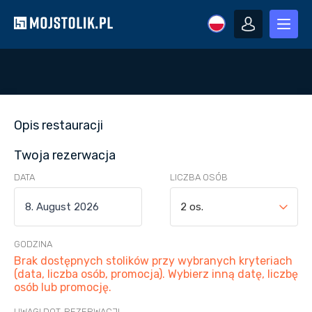
Opis restauracji
Twoja rezerwacja
DATA
LICZBA OSÓB
2 os.
GODZINA
Brak dostępnych stolików przy wybranych kryteriach
(data, liczba osób, promocja). Wybierz inną datę, liczbę
osób lub promocję.
UWAGI DOT. REZERWACJI